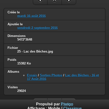
Créée le
mardi 16 août 2016
Ajoutée le
vendredi 2 septembre 2016
Dimensions
5472*3648
Fichier
25 - Lac des Bèches.jpg
Poids
15382 Ko
Albums
Essais
/
Sorties Photos
/
Lac des Bèches - 16 et
17 Août 2016
Visites
29024
Propulsé par
Piwigo
Affichage :
Mobile
|
Classique