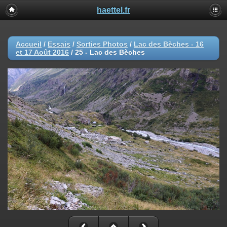
haettel.fr
Accueil
/
Essais
/
Sorties Photos
/
Lac des Bèches - 16
et 17 Août 2016
/
25 - Lac des Bèches