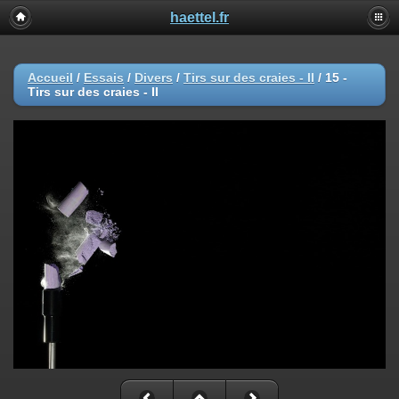
haettel.fr
Accueil
/
Essais
/
Divers
/
Tirs sur des craies - II
/
15 -
Tirs sur des craies - II