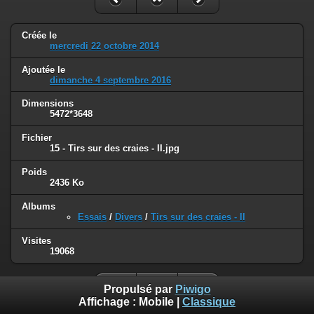
Créée le
mercredi 22 octobre 2014
Ajoutée le
dimanche 4 septembre 2016
Dimensions
5472*3648
Fichier
15 - Tirs sur des craies - II.jpg
Poids
2436 Ko
Albums
Essais
/
Divers
/
Tirs sur des craies - II
Visites
19068
Propulsé par
Piwigo
Affichage :
Mobile
|
Classique