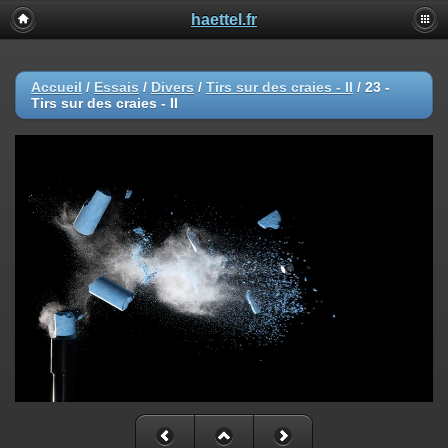
haettel.fr
Accueil
/
Essais
/
Divers
/
Tirs sur des craies - II
/
23 -
Tirs sur des craies - II