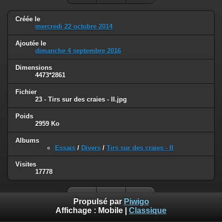
Créée le
mercredi 22 octobre 2014
Ajoutée le
dimanche 4 septembre 2016
Dimensions
4473*2861
Fichier
23 - Tirs sur des craies - II.jpg
Poids
2959 Ko
Albums
Essais
/
Divers
/
Tirs sur des craies - II
Visites
17778
Propulsé par
Piwigo
Affichage :
Mobile
|
Classique