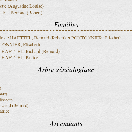
tte (Augustine,Louise)
L, Bernard (Robert)
Familles
lle de HAETTEL, Bernard (Robert) et PONTONNIER, Elisabeth
ONNIER, Elisabeth
HAETTEL, Richard (Bernard)
HAETTEL, Patrice
Arbre généalogique
)
ert)
sabeth
chard (Bernard)
trice
Ascendants