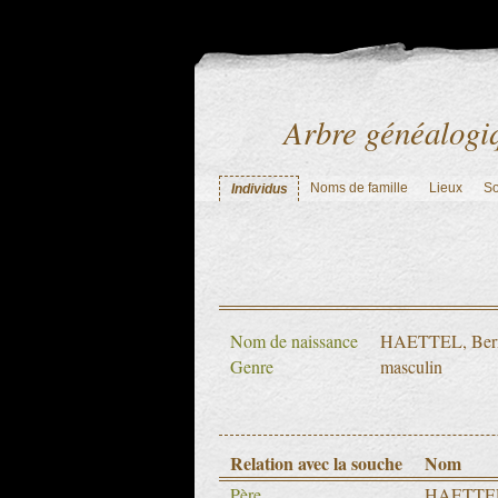
Arbre généalogi
Noms de famille
Lieux
S
Individus
Nom de naissance
HAETTEL, Berna
Genre
masculin
Relation avec la souche
Nom
Père
HAETTEL