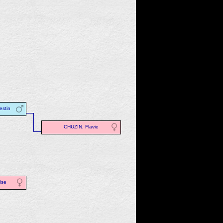
estin
CHUZIN, Flavie
ise