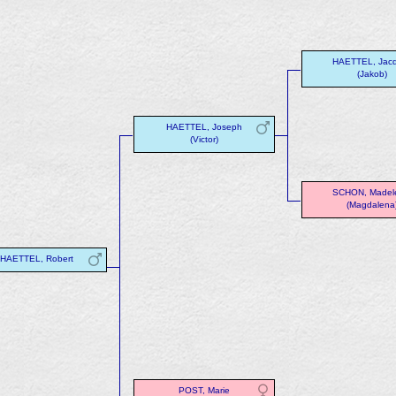
HAETTEL, Jac
(Jakob)
HAETTEL, Joseph
(Victor)
SCHON, Madel
(Magdalena
HAETTEL, Robert
POST, Marie