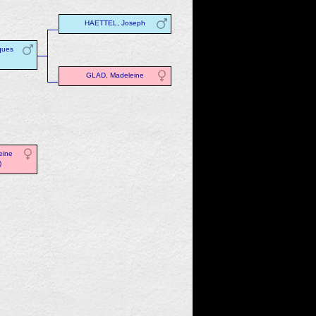
HAETTEL, Joseph
ques
GLAD, Madeleine
eine
)