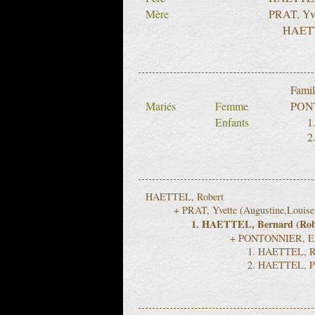
Mère
PRAT, Yve
HAETTE
Fami
Mariés
Femme
PONT
Enfants
HAETTEL, Robert
PRAT, Yvette (Augustine,Louise
HAETTEL, Bernard (Rob
PONTONNIER, Eli
HAETTEL, Ri
HAETTEL, Pa