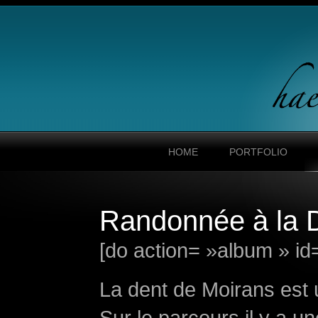
HOME
PORTFOLIO
Randonnée à la 
[do action= »album » id
La dent de Moirans est 
Sur le parcours il y a u