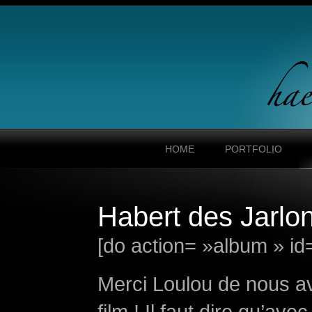
HOME
PORTFOLIO
Habert des Jarlo
[do action= »album » id
Merci Loulou de nous av
film ! Il faut dire qu’av