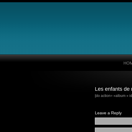
HO
Les enfants de 
[do action= »album » id
Leave a Reply