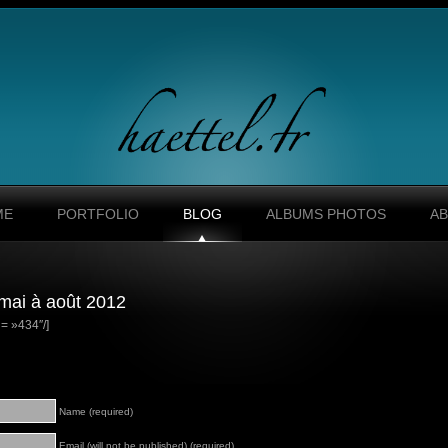
ME
PORTFOLIO
BLOG
ALBUMS PHOTOS
A
mai à août 2012
= »434″/]
Name (required)
Email (will not be published) (required)