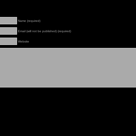
Name (required)
Email (will not be published) (required)
Website