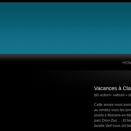
HO
Vacances à Cla
[do action= »album » id
Cette année nous avons
au rendez-vous les pre
jouets à Moirans-en-Mo
parc Dino-Zoo …. Et bi
famille Vert nous ont fa